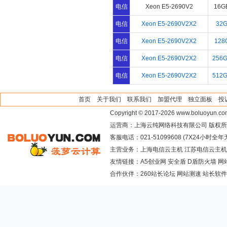
贵阳金管家财务代理有限公司
电信
Xeon E5-2690V2
16G
汕头市金平区煜阳机械有限公司
电信
Xeon E5-2690V2X2
32
福州中易联电子科技有限公司
电信
Xeon E5-2690V2X2
128
上海赛一信息科技中心
电信
Xeon E5-2690V2X2
256
浙江自学考试联盟
电信
Xeon E5-2690V2X2
512
广东泰鸿科技股份有限公司
首页
关于我们
联系我们
加盟代理
独立面板
投
Copyright © 2017-2026
www.boluoyun.co
运营商：上海云纯网络科技有限公司 版权所有
客服电话：021-51099608 (7X24小时全
主营业务：上海电信云主机 江苏电信云主机
友情链接：
A5创业网
安全盾
D盾防火墙
网
合作伙伴：
260站长论坛
网站测速
站长软件