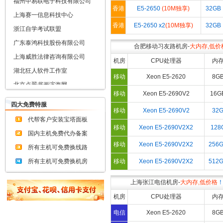
上海赛一信息科技中心
香港
E5-2650
(10M独享)
32GB
浙江自学考试联盟
香港
E5-2650 x2
(10M独享)
32GB
广东泰鸿科技股份有限公司
合肥移动习友路机房-
大内存,低价
上海威胜法律咨询有限公司
机房
CPU处理器
内
湖北狂人软件工作室
北京点翠书画滨海网
移动
Xeon E5-2620
8G
四川大陆集团有限公司
移动
Xeon E5-2690V2
16G
上海乾佑信息技术有限公司
四大免费特服
移动
Xeon E5-2690V2
32
泰州特瑞锅炉有限公司
代帮客户安装宝塔面板
移动
Xeon E5-2690V2X2
128
青岛启迪动力设备有限公司
国内主机免费代办备案
移动
Xeon E5-2690V2X2
256
上海万缨网络科技有限公司
所有主机可免费换线路
北京北创华鼎科技有限公司
所有主机可免费换机房
移动
Xeon E5-2690V2X2
512
南京绿加硒生物医药有限公司
上海张江电信机房-
大内存,低价格
山东博丰竹柳育苗繁殖基地
机房
CPU处理器
内
成都高师文化艺术培训学校
电信
Xeon E5-2620
8G
沈阳永盛广丰厨房设备有限公司