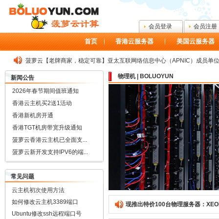
会员登录
会员注册
首页
香港云服务器
美国云服务器
菠萝云【老牌商家，稳定可靠】亚太互联网络信息中心（APNIC）成员单
物理机 | BOLUOYUN
新闻公告
2026年春节期间值班通知
香港云主机买2送1活动
香港新机房开通
香港TGT机房带宽升级通知
菠萝云香港云主机已全面支...
菠萝云新开发支持IPV6的端...
常见问题
云主机初次使用方法
如何修改云主机3389端口
现推出特价100台物理服务器：XE
Ubuntu修改ssh远程端口号