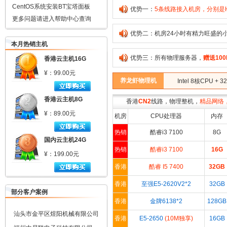
上海威胜法律咨询有限公司
CentOS系统安装BT宝塔面板
优势一：
5条线路接入机房，分别是HK
更多问题请进入帮助中心查询
湖北狂人软件工作室
优势二：机房24小时有精力旺盛的
北京点翠书画滨海网
本月热销主机
四川大陆集团有限公司
优势三：所有物理服务器，
赠送10
香港云主机16G
上海乾佑信息技术有限公司
¥
：
99.00元
泰州特瑞锅炉有限公司
养龙虾物理机
Intel 8核CPU + 
青岛启迪动力设备有限公司
香港云主机8G
香港
CN2
线路，物理整机，
精品网络
上海万缨网络科技有限公司
¥
：
89.00元
机房
CPU处理器
内存
北京北创华鼎科技有限公司
热销
酷睿i3 7100
8G
南京绿加硒生物医药有限公司
国内云主机24G
山东博丰竹柳育苗繁殖基地
热销
酷睿i3 7100
16G
¥
：
199.00元
成都高师文化艺术培训学校
香港
酷睿 I5 7400
32GB
沈阳永盛广丰厨房设备有限公司
香港
至强E5-2620V2*2
32GB
贵阳金管家财务代理有限公司
部分客户案例
香港
金牌6138*2
128GB
汕头市金平区煜阳机械有限公司
香港
E5-2650
(10M独享)
16GB
福州中易联电子科技有限公司